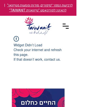
לרכישת הספר ״סיפורים, סודות ומסעות מטייוואן"
|
להאזנה לפודקאסט "טייוואנית TAIWANIT"
Widget Didn’t Load
Check your internet and refresh
this page.
If that doesn’t work, contact us.