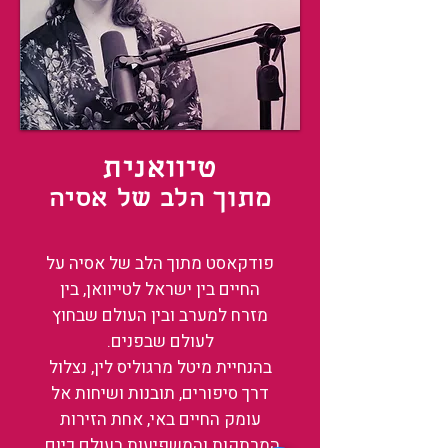
טיוואנית
מתוך הלב של אסיה
פודקאסט מתוך הלב של אסיה על
החיים בין ישראל לטייוואן, בין
מזרח למערב ובין העולם שבחוץ
לעולם שבפנים.
בהנחיית מיטל מרגוליס לין, נצלול
דרך סיפורים, תובנות ושיחות אל
עומק החיים באי, אחת הזירות
המרתקות והמשפיעות בעולם כיום.