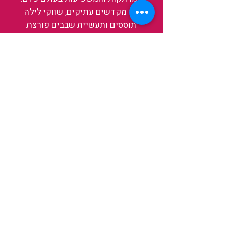
בין מקדשים עתיקים, שווקי לילה
תוססים ותעשיית שבבים פורצת
דרך, נגלה אותה מבפנים, ואיתה גם
את עצמנו ואת העולם.
להאזנה לפרקים האחרונים
ולהצצה לעולם של TAIWANIT
לחצו כאן
קראו מה הלקוחות שלנו מספרים