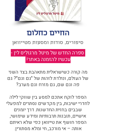
החיים כחלום
סיפורים, סודות ומסעות מטייוואן
ספרה החדש של מיטל מרגוליס לין -
עכשיו להזמנה באתר!
​
מה קורה כשישראלית מתאהבת בצד השני
של העולם, ונולדת לזהות של "גם וגם"? גם
פה וגם שם, גם מזרח וגם מערב?​​
הספר לוקח אתכם למסע בין שווקי לילה
לחדרי ישיבות, בין מקדשים נסתרים למפעלי
שבבים בחזית החדשנות. דרך יומנים
אישיים, תובנות תרבותיות ומידע שימושי,
הספר חושף את טייוואן כפי שלא ראיתם
אותה – אי מורכב, חי ומלא מסתורין.