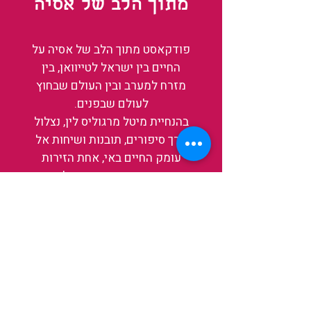
מתוך הלב של אסיה
פודקאסט מתוך הלב של אסיה על
החיים בין ישראל לטייוואן, בין
מזרח למערב ובין העולם שבחוץ
לעולם שבפנים.
בהנחיית מיטל מרגוליס לין, נצלול
דרך סיפורים, תובנות ושיחות אל
עומק החיים באי, אחת הזירות
המרתקות והמשפיעות בעולם כיום.
בין מקדשים עתיקים, שווקי לילה
תוססים ותעשיית שבבים פורצת
דרך, נגלה אותה מבפנים, ואיתה גם
את עצמנו ואת העולם.
להאזנה לפרקים האחרונים
ולהצצה לעולם של TAIWANIT