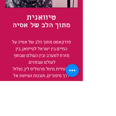
טיוואנית
מתוך הלב של אסיה
פודקאסט מתוך הלב של אסיה על
החיים בין ישראל לטייוואן, בין
מזרח למערב ובין העולם שבחוץ
לעולם שבפנים.
בהנחיית מיטל מרגוליס לין, נצלול
דרך סיפורים, תובנות ושיחות אל
עומק החיים באי, אחת הזירות
המרתקות והמשפיעות בעולם כיום.
בין מקדשים עתיקים, שווקי לילה
תוססים ותעשיית שבבים פורצת
דרך, נגלה אותה מבפנים, ואיתה גם