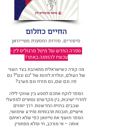
החיים כחלום
סיפורים, סודות ומסעות מטייוואן
ספרה החדש של מיטל מרגוליס לין -
עכשיו להזמנה באתר!
​
מה קורה כשישראלית מתאהבת בצד השני
של העולם, ונולדת לזהות של "גם וגם"? גם
פה וגם שם, גם מזרח וגם מערב?​​
הספר לוקח אתכם למסע בין שווקי לילה
לחדרי ישיבות, בין מקדשים נסתרים למפעלי
שבבים בחזית החדשנות. דרך יומנים
אישיים, תובנות תרבותיות ומידע שימושי,
הספר חושף את טייוואן כפי שלא ראיתם
אותה – אי מורכב, חי ומלא מסתורין.