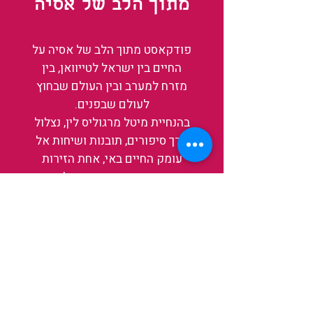
מתוך הלב של אסיה
פודקאסט מתוך הלב של אסיה על
החיים בין ישראל לטייוואן, בין
מזרח למערב ובין העולם שבחוץ
לעולם שבפנים.
בהנחיית מיטל מרגוליס לין, נצלול
דרך סיפורים, תובנות ושיחות אל
עומק החיים באי, אחת הזירות
המרתקות והמשפיעות בעולם כיום.
בין מקדשים עתיקים, שווקי לילה
תוססים ותעשיית שבבים פורצת
דרך, נגלה אותה מבפנים, ואיתה גם
את עצמנו ואת העולם.
להאזנה לפרקים האחרונים
ולהצצה לעולם של TAIWANIT