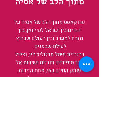
מתוך הלב של אסיה
פודקאסט מתוך הלב של אסיה על
החיים בין ישראל לטייוואן, בין
מזרח למערב ובין העולם שבחוץ
לעולם שבפנים.
בהנחיית מיטל מרגוליס לין, נצלול
דרך סיפורים, תובנות ושיחות אל
עומק החיים באי, אחת הזירות
המרתקות והמשפיעות בעולם כיום.
בין מקדשים עתיקים, שווקי לילה
תוססים ותעשיית שבבים פורצת
דרך, נגלה אותה מבפנים, ואיתה גם
את עצמנו ואת העולם.
להאזנה לפרקים האחרונים
ולהצצה לעולם של TAIWANIT