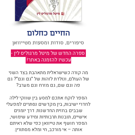
החיים כחלום
סיפורים, סודות ומסעות מטייוואן
ספרה החדש של מיטל מרגוליס לין -
עכשיו להזמנה באתר!
​
מה קורה כשישראלית מתאהבת בצד השני
של העולם, ונולדת לזהות של "גם וגם"? גם
פה וגם שם, גם מזרח וגם מערב?​​
הספר לוקח אתכם למסע בין שווקי לילה
לחדרי ישיבות, בין מקדשים נסתרים למפעלי
שבבים בחזית החדשנות. דרך יומנים
אישיים, תובנות תרבותיות ומידע שימושי,
הספר חושף את טייוואן כפי שלא ראיתם
אותה – אי מורכב, חי ומלא מסתורין.