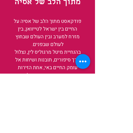
מתוך הלב של אסיה
פודקאסט מתוך הלב של אסיה על
החיים בין ישראל לטייוואן, בין
מזרח למערב ובין העולם שבחוץ
לעולם שבפנים.
בהנחיית מיטל מרגוליס לין, נצלול
דרך סיפורים, תובנות ושיחות אל
עומק החיים באי, אחת הזירות
המרתקות והמשפיעות בעולם כיום.
בין מקדשים עתיקים, שווקי לילה
תוססים ותעשיית שבבים פורצת
דרך, נגלה אותה מבפנים, ואיתה גם
את עצמנו ואת העולם.
להאזנה לפרקים האחרונים
ולהצצה לעולם של TAIWANIT