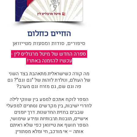
החיים כחלום
סיפורים, סודות ומסעות מטייוואן
ספרה החדש של מיטל מרגוליס לין -
עכשיו להזמנה באתר!
​
מה קורה כשישראלית מתאהבת בצד השני
של העולם, ונולדת לזהות של "גם וגם"? גם
פה וגם שם, גם מזרח וגם מערב?​​
הספר לוקח אתכם למסע בין שווקי לילה
לחדרי ישיבות, בין מקדשים נסתרים למפעלי
שבבים בחזית החדשנות. דרך יומנים
אישיים, תובנות תרבותיות ומידע שימושי,
הספר חושף את טייוואן כפי שלא ראיתם
אותה – אי מורכב, חי ומלא מסתורין.