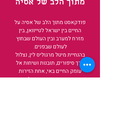
מתוך הלב של אסיה
פודקאסט מתוך הלב של אסיה על
החיים בין ישראל לטייוואן, בין
מזרח למערב ובין העולם שבחוץ
לעולם שבפנים.
בהנחיית מיטל מרגוליס לין, נצלול
דרך סיפורים, תובנות ושיחות אל
עומק החיים באי, אחת הזירות
המרתקות והמשפיעות בעולם כיום.
בין מקדשים עתיקים, שווקי לילה
תוססים ותעשיית שבבים פורצת
דרך, נגלה אותה מבפנים, ואיתה גם
את עצמנו ואת העולם.
להאזנה לפרקים האחרונים
ולהצצה לעולם של TAIWANIT