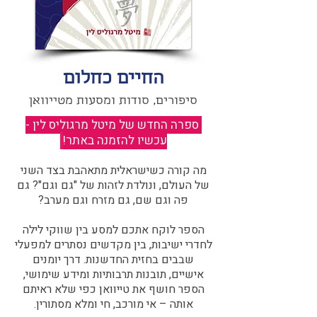
החיים כחלום
סיפורים, סודות ומסעות מטייוואן
ספרה החדש של מיטל מרגוליס לין -
עכשיו להזמנה באתר!
​
מה קורה כשישראלית מתאהבת בצד השני
של העולם, ונולדת לזהות של "גם וגם"? גם
פה וגם שם, גם מזרח וגם מערב?​​
הספר לוקח אתכם למסע בין שווקי לילה
לחדרי ישיבות, בין מקדשים נסתרים למפעלי
שבבים בחזית החדשנות. דרך יומנים
אישיים, תובנות תרבותיות ומידע שימושי,
הספר חושף את טייוואן כפי שלא ראיתם
אותה – אי מורכב, חי ומלא מסתורין.