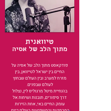
טיוואנית
מתוך הלב של אסיה
פודקאסט מתוך הלב של אסיה על
החיים בין ישראל לטייוואן, בין
מזרח למערב ובין העולם שבחוץ
לעולם שבפנים.
בהנחיית מיטל מרגוליס לין, נצלול
דרך סיפורים, תובנות ושיחות אל
עומק החיים באי, אחת הזירות
המרתקות והמשפיעות בעולם כיום.