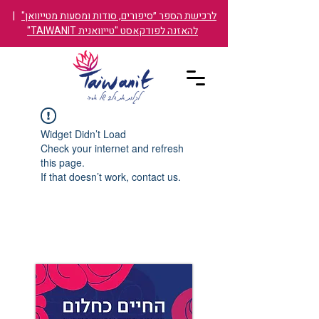
לרכישת הספר ״סיפורים, סודות ומסעות מטייוואן"
|
להאזנה לפודקאסט "טייוואנית TAIWANIT"
Widget Didn’t Load
Check your internet and refresh
this page.
If that doesn’t work, contact us.