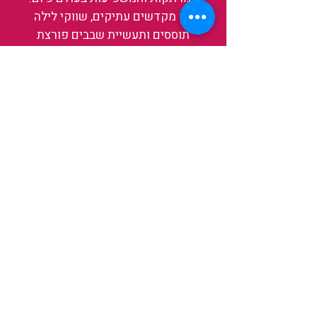
בין מקדשים עתיקים, שווקי לילה
תוססים ותעשיית שבבים פורצת
דרך, נגלה אותה מבפנים, ואיתה גם
את עצמנו ואת העולם.
להאזנה לפרקים האחרונים
ולהצצה לעולם של TAIWANIT
לחצו כאן
קראו מה הלקוחות שלנו מספרים