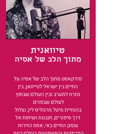
טיוואנית
מתוך הלב של אסיה
פודקאסט מתוך הלב של אסיה על
החיים בין ישראל לטייוואן, בין
מזרח למערב ובין העולם שבחוץ
לעולם שבפנים.
בהנחיית מיטל מרגוליס לין, נצלול
דרך סיפורים, תובנות ושיחות אל
עומק החיים באי, אחת הזירות
המרתקות והמשפיעות בעולם כיום.