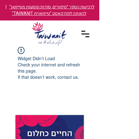
לרכישת הספר ״סיפורים, סודות ומסעות מטייוואן"
|
להאזנה לפודקאסט "טייוואנית TAIWANIT"
Widget Didn’t Load
Check your internet and refresh
this page.
If that doesn’t work, contact us.