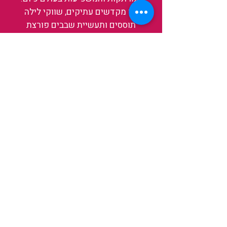
בין מקדשים עתיקים, שווקי לילה
תוססים ותעשיית שבבים פורצת
דרך, נגלה אותה מבפנים, ואיתה גם
את עצמנו ואת העולם.
להאזנה לפרקים האחרונים
ולהצצה לעולם של TAIWANIT
לחצו כאן
קראו מה הלקוחות שלנו מספרים