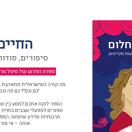
החיים
סיפורים, סודות
ספרה החדש של מיטל מרגול
מה קורה כשישראלית מתאהבת בצ
"גם וגם"? גם פה וגם
הספר לוקח אתכם למסע בין שוו
נסתרים למפעלי שבבים בחזית הח
תרבותיות ומידע שימושי, הספ
אותה – אי מורכ