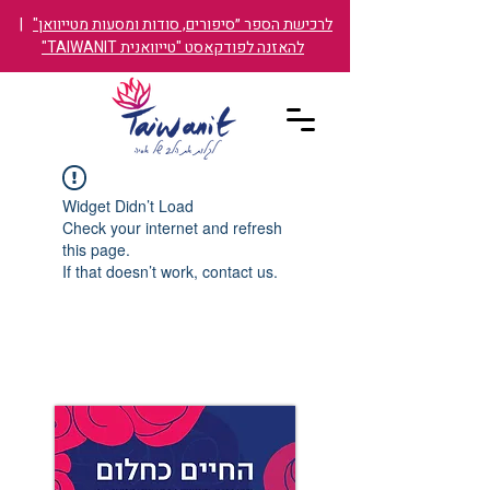
לרכישת הספר ״סיפורים, סודות ומסעות מטייוואן"
|
להאזנה לפודקאסט "טייוואנית TAIWANIT"
Widget Didn’t Load
Check your internet and refresh
this page.
If that doesn’t work, contact us.