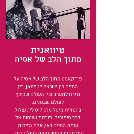
טיוואנית
מתוך הלב של אסיה
פודקאסט מתוך הלב של אסיה על
החיים בין ישראל לטייוואן, בין
מזרח למערב ובין העולם שבחוץ
לעולם שבפנים.
בהנחיית מיטל מרגוליס לין, נצלול
דרך סיפורים, תובנות ושיחות אל
עומק החיים באי, אחת הזירות
המרתקות והמשפיעות בעולם כיום.