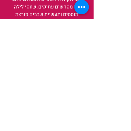
בין מקדשים עתיקים, שווקי לילה
תוססים ותעשיית שבבים פורצת
דרך, נגלה אותה מבפנים, ואיתה גם
את עצמנו ואת העולם.
להאזנה לפרקים האחרונים
ולהצצה לעולם של TAIWANIT
לחצו כאן
קראו מה הלקוחות שלנו מספרים