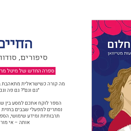
החיים
סיפורים, סודות
ספרה החדש של מיטל מרגול
מה קורה כשישראלית מתאהבת בצ
"גם וגם"? גם פה וגם
הספר לוקח אתכם למסע בין שוו
נסתרים למפעלי שבבים בחזית הח
תרבותיות ומידע שימושי, הספ
אותה – אי מורכ