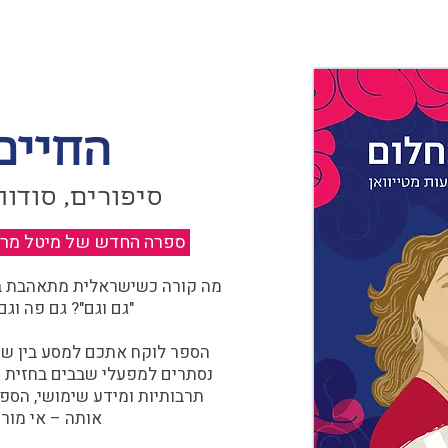
החיים
סיפורים, סודות
ספרה החדש של מיטל מרגול
מה קורה כשישראלית מתאהבת בצ
"גם וגם"? גם פה וגם
הספר לוקח אתכם למסע בין שוו
נסתרים למפעלי שבבים בחזית הח
תרבותיות ומידע שימושי, הספ
אותה – אי מורכ