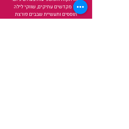
בין מקדשים עתיקים, שווקי לילה
תוססים ותעשיית שבבים פורצת
דרך, נגלה אותה מבפנים, ואיתה גם
את עצמנו ואת העולם.
להאזנה לפרקים האחרונים
ולהצצה לעולם של TAIWANIT
לחצו כאן
קראו מה הלקוחות שלנו מספרים