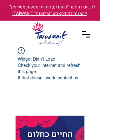
לרכישת הספר ״סיפורים, סודות ומסעות מטייוואן"
|
להאזנה לפודקאסט "טייוואנית TAIWANIT"
Widget Didn’t Load
Check your internet and refresh
this page.
If that doesn’t work, contact us.