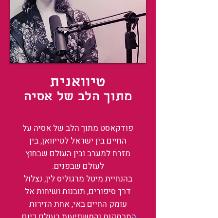
טיוואנית
מתוך הלב של אסיה
פודקאסט מתוך הלב של אסיה על
החיים בין ישראל לטייוואן, בין
מזרח למערב ובין העולם שבחוץ
לעולם שבפנים.
בהנחיית מיטל מרגוליס לין, נצלול
דרך סיפורים, תובנות ושיחות אל
עומק החיים באי, אחת הזירות
המרתקות והמשפיעות בעולם כיום.