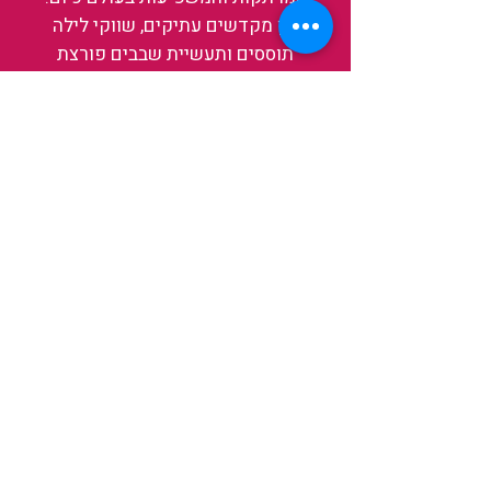
בין מקדשים עתיקים, שווקי לילה
תוססים ותעשיית שבבים פורצת
דרך, נגלה אותה מבפנים, ואיתה גם
את עצמנו ואת העולם.
להאזנה לפרקים האחרונים
ולהצצה לעולם של TAIWANIT
לחצו כאן
קראו מה הלקוחות שלנו מספרים