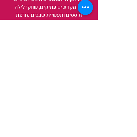
בין מקדשים עתיקים, שווקי לילה
תוססים ותעשיית שבבים פורצת
דרך, נגלה אותה מבפנים, ואיתה גם
את עצמנו ואת העולם.
להאזנה לפרקים האחרונים
ולהצצה לעולם של TAIWANIT
לחצו כאן
קראו מה הלקוחות שלנו מספרים