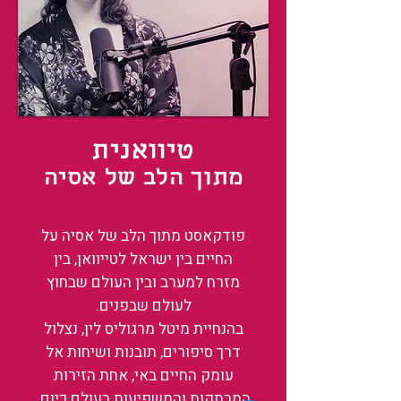
טיוואנית
מתוך הלב של אסיה
פודקאסט מתוך הלב של אסיה על
החיים בין ישראל לטייוואן, בין
מזרח למערב ובין העולם שבחוץ
לעולם שבפנים.
בהנחיית מיטל מרגוליס לין, נצלול
דרך סיפורים, תובנות ושיחות אל
עומק החיים באי, אחת הזירות
המרתקות והמשפיעות בעולם כיום.