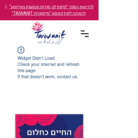
לרכישת הספר ״סיפורים, סודות ומסעות מטייוואן"
|
להאזנה לפודקאסט "טייוואנית TAIWANIT"
Widget Didn’t Load
Check your internet and refresh
this page.
If that doesn’t work, contact us.