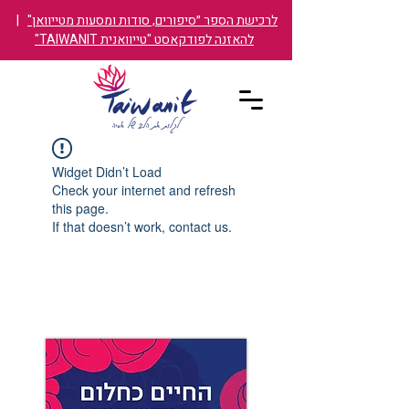
לרכישת הספר ״סיפורים, סודות ומסעות מטייוואן"
|
להאזנה לפודקאסט "טייוואנית TAIWANIT"
Widget Didn’t Load
Check your internet and refresh
this page.
If that doesn’t work, contact us.