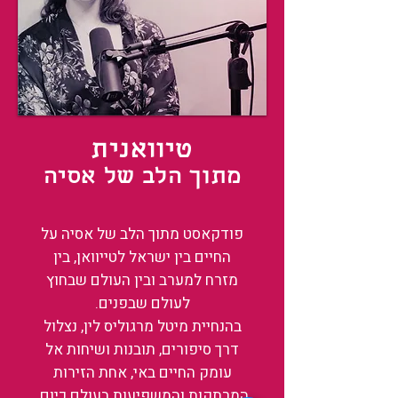
טיוואנית
מתוך הלב של אסיה
פודקאסט מתוך הלב של אסיה על
החיים בין ישראל לטייוואן, בין
מזרח למערב ובין העולם שבחוץ
לעולם שבפנים.
בהנחיית מיטל מרגוליס לין, נצלול
דרך סיפורים, תובנות ושיחות אל
עומק החיים באי, אחת הזירות
המרתקות והמשפיעות בעולם כיום.