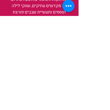
בין מקדשים עתיקים, שווקי לילה
תוססים ותעשיית שבבים פורצת
דרך, נגלה אותה מבפנים, ואיתה גם
את עצמנו ואת העולם.
להאזנה לפרקים האחרונים
ולהצצה לעולם של TAIWANIT
לחצו כאן
קראו מה הלקוחות שלנו מספרים