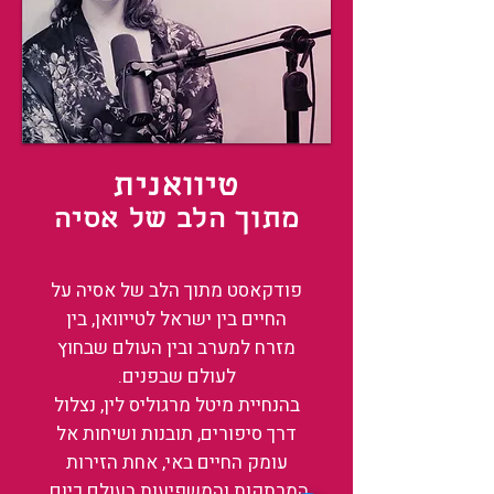
טיוואנית
מתוך הלב של אסיה
פודקאסט מתוך הלב של אסיה על
החיים בין ישראל לטייוואן, בין
מזרח למערב ובין העולם שבחוץ
לעולם שבפנים.
בהנחיית מיטל מרגוליס לין, נצלול
דרך סיפורים, תובנות ושיחות אל
עומק החיים באי, אחת הזירות
המרתקות והמשפיעות בעולם כיום.