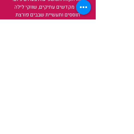
בין מקדשים עתיקים, שווקי לילה
תוססים ותעשיית שבבים פורצת
דרך, נגלה אותה מבפנים, ואיתה גם
את עצמנו ואת העולם.
להאזנה לפרקים האחרונים
ולהצצה לעולם של TAIWANIT
לחצו כאן
קראו מה הלקוחות שלנו מספרים