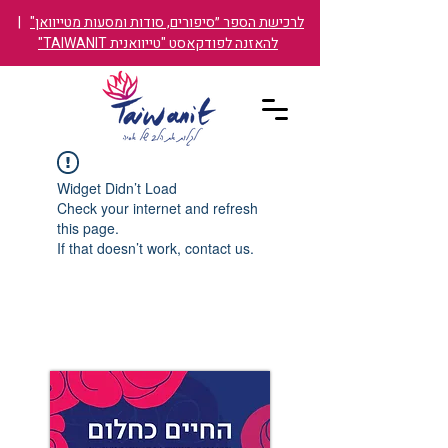
לרכישת הספר ״סיפורים, סודות ומסעות מטייוואן"
|
להאזנה לפודקאסט "טייוואנית TAIWANIT"
Widget Didn’t Load
Check your internet and refresh
this page.
If that doesn’t work, contact us.