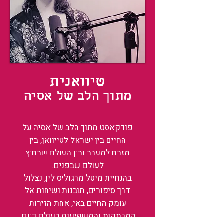
טיוואנית
מתוך הלב של אסיה
פודקאסט מתוך הלב של אסיה על
החיים בין ישראל לטייוואן, בין
מזרח למערב ובין העולם שבחוץ
לעולם שבפנים.
בהנחיית מיטל מרגוליס לין, נצלול
דרך סיפורים, תובנות ושיחות אל
עומק החיים באי, אחת הזירות
המרתקות והמשפיעות בעולם כיום.