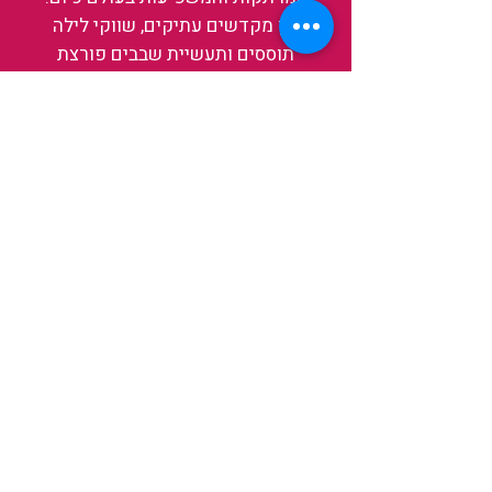
בין מקדשים עתיקים, שווקי לילה
תוססים ותעשיית שבבים פורצת
דרך, נגלה אותה מבפנים, ואיתה גם
את עצמנו ואת העולם.
להאזנה לפרקים האחרונים
ולהצצה לעולם של TAIWANIT
לחצו כאן
קראו מה הלקוחות שלנו מספרים