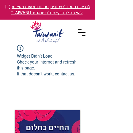
לרכישת הספר ״סיפורים, סודות ומסעות מטייוואן"
|
להאזנה לפודקאסט "טייוואנית TAIWANIT"
Widget Didn’t Load
Check your internet and refresh
this page.
If that doesn’t work, contact us.