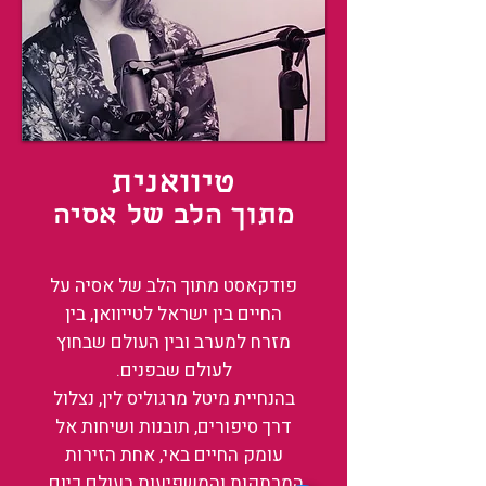
טיוואנית
מתוך הלב של אסיה
פודקאסט מתוך הלב של אסיה על
החיים בין ישראל לטייוואן, בין
מזרח למערב ובין העולם שבחוץ
לעולם שבפנים.
בהנחיית מיטל מרגוליס לין, נצלול
דרך סיפורים, תובנות ושיחות אל
עומק החיים באי, אחת הזירות
המרתקות והמשפיעות בעולם כיום.