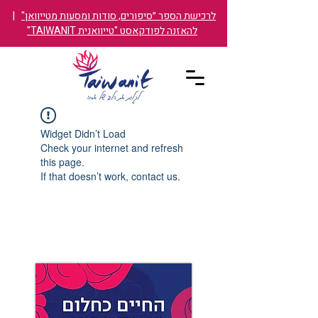
לרכישת הספר ״סיפורים, סודות ומסעות מטייוואן"
|
להאזנה לפודקאסט "טייוואנית TAIWANIT"
Widget Didn’t Load
Check your internet and refresh
this page.
If that doesn’t work, contact us.