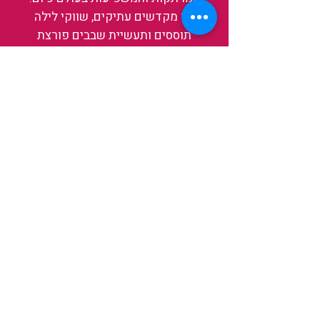
בין מקדשים עתיקים, שווקי לילה
תוססים ותעשיית שבבים פורצת
דרך, נגלה אותה מבפנים, ואיתה גם
את עצמנו ואת העולם.
להאזנה לפרקים האחרונים
ולהצצה לעולם של TAIWANIT
לחצו כאן
קראו מה הלקוחות שלנו מספרים