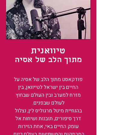
טיוואנית
מתוך הלב של אסיה
פודקאסט מתוך הלב של אסיה על
החיים בין ישראל לטייוואן, בין
מזרח למערב ובין העולם שבחוץ
לעולם שבפנים.
בהנחיית מיטל מרגוליס לין, נצלול
דרך סיפורים, תובנות ושיחות אל
עומק החיים באי, אחת הזירות
המרתקות והמשפיעות בעולם כיום.