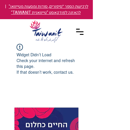
לרכישת הספר ״סיפורים, סודות ומסעות מטייוואן"
|
להאזנה לפודקאסט "טייוואנית TAIWANIT"
Widget Didn’t Load
Check your internet and refresh
this page.
If that doesn’t work, contact us.