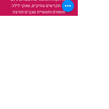
בין מקדשים עתיקים, שווקי לילה
תוססים ותעשיית שבבים פורצת
דרך, נגלה אותה מבפנים, ואיתה גם
את עצמנו ואת העולם.
להאזנה לפרקים האחרונים
ולהצצה לעולם של TAIWANIT
לחצו כאן
קראו מה הלקוחות שלנו מספרים