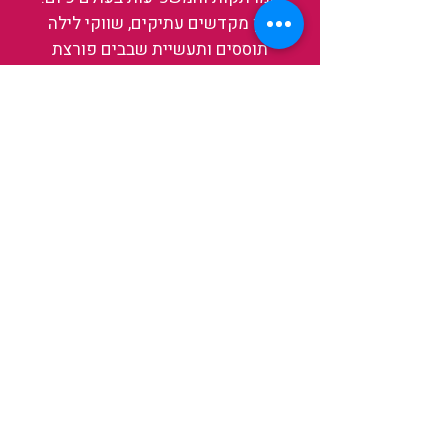
בין מקדשים עתיקים, שווקי לילה
תוססים ותעשיית שבבים פורצת
דרך, נגלה אותה מבפנים, ואיתה גם
את עצמנו ואת העולם.
להאזנה לפרקים האחרונים
ולהצצה לעולם של TAIWANIT
לחצו כאן
קראו מה הלקוחות שלנו מספרים