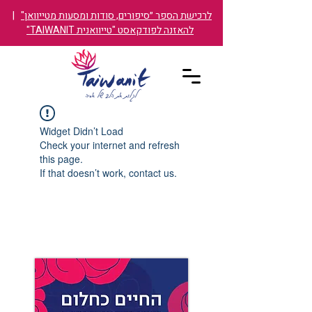
לרכישת הספר ״סיפורים, סודות ומסעות מטייוואן"
|
להאזנה לפודקאסט "טייוואנית TAIWANIT"
Widget Didn’t Load
Check your internet and refresh
this page.
If that doesn’t work, contact us.