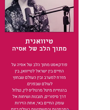
טיוואנית
מתוך הלב של אסיה
פודקאסט מתוך הלב של אסיה על
החיים בין ישראל לטייוואן, בין
מזרח למערב ובין העולם שבחוץ
לעולם שבפנים.
בהנחיית מיטל מרגוליס לין, נצלול
דרך סיפורים, תובנות ושיחות אל
עומק החיים באי, אחת הזירות
המרתקות והמשפיעות בעולם כיום.