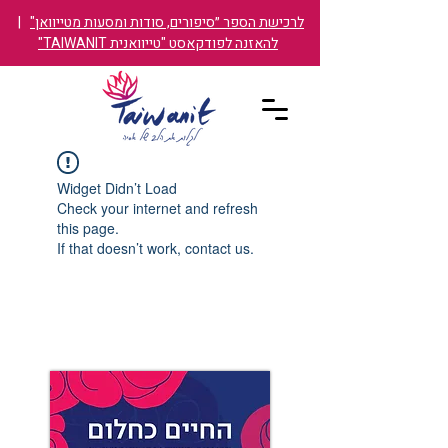
לרכישת הספר ״סיפורים, סודות ומסעות מטייוואן"
|
להאזנה לפודקאסט "טייוואנית TAIWANIT"
Widget Didn’t Load
Check your internet and refresh
this page.
If that doesn’t work, contact us.