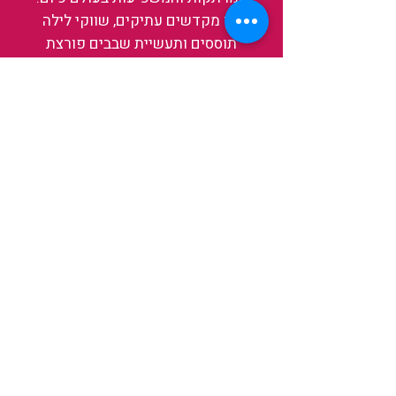
בין מקדשים עתיקים, שווקי לילה
תוססים ותעשיית שבבים פורצת
דרך, נגלה אותה מבפנים, ואיתה גם
את עצמנו ואת העולם.
להאזנה לפרקים האחרונים
ולהצצה לעולם של TAIWANIT
לחצו כאן
קראו מה הלקוחות שלנו מספרים