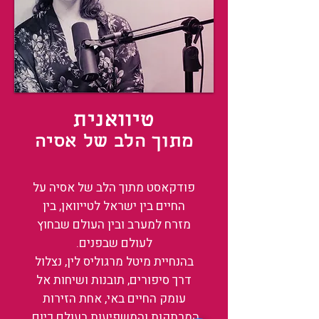
טיוואנית
מתוך הלב של אסיה
פודקאסט מתוך הלב של אסיה על
החיים בין ישראל לטייוואן, בין
מזרח למערב ובין העולם שבחוץ
לעולם שבפנים.
בהנחיית מיטל מרגוליס לין, נצלול
דרך סיפורים, תובנות ושיחות אל
עומק החיים באי, אחת הזירות
המרתקות והמשפיעות בעולם כיום.