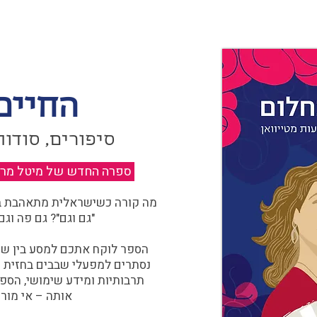
החיים
סיפורים, סודות
ספרה החדש של מיטל מרגול
מה קורה כשישראלית מתאהבת בצ
"גם וגם"? גם פה וגם
הספר לוקח אתכם למסע בין שוו
נסתרים למפעלי שבבים בחזית הח
תרבותיות ומידע שימושי, הספ
אותה – אי מורכ