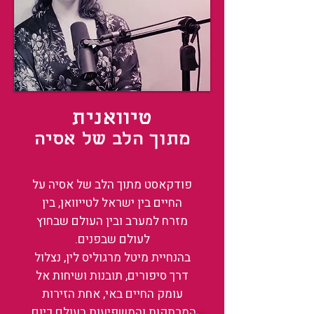
טיוואנית
מתוך הלב של אסיה
פודקאסט מתוך הלב של אסיה על
החיים בין ישראל לטייוואן, בין
מזרח למערב ובין העולם שבחוץ
לעולם שבפנים.
בהנחיית מיטל מרגוליס לין, נצלול
דרך סיפורים, תובנות ושיחות אל
עומק החיים באי, אחת הזירות
המרתקות והמשפיעות בעולם כיום.