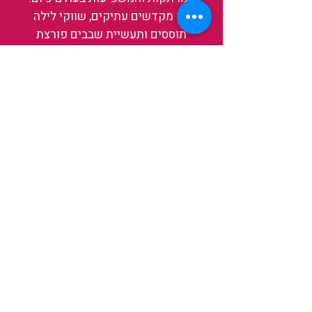
בין מקדשים עתיקים, שווקי לילה
תוססים ותעשיית שבבים פורצת
דרך, נגלה אותה מבפנים, ואיתה גם
את עצמנו ואת העולם.
להאזנה לפרקים האחרונים
ולהצצה לעולם של TAIWANIT
לחצו כאן
קראו מה הלקוחות שלנו מספרים