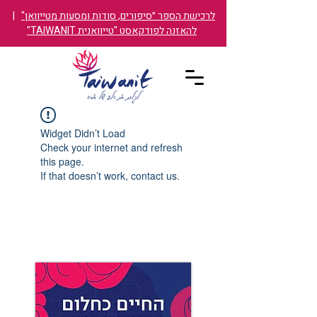
לרכישת הספר ״סיפורים, סודות ומסעות מטייוואן"
|
להאזנה לפודקאסט "טייוואנית TAIWANIT"
Widget Didn’t Load
Check your internet and refresh
this page.
If that doesn’t work, contact us.