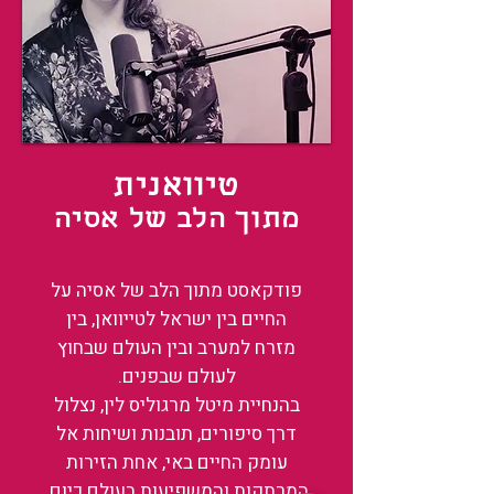
טיוואנית
מתוך הלב של אסיה
פודקאסט מתוך הלב של אסיה על
החיים בין ישראל לטייוואן, בין
מזרח למערב ובין העולם שבחוץ
לעולם שבפנים.
בהנחיית מיטל מרגוליס לין, נצלול
דרך סיפורים, תובנות ושיחות אל
עומק החיים באי, אחת הזירות
המרתקות והמשפיעות בעולם כיום.