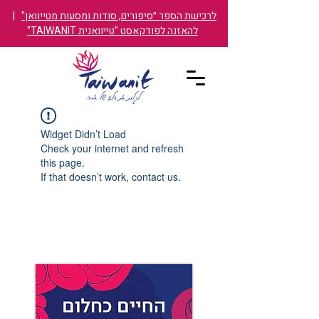
לרכישת הספר ״סיפורים, סודות ומסעות מטייוואן"
|
להאזנה לפודקאסט "טייוואנית TAIWANIT"
Widget Didn’t Load
Check your internet and refresh
this page.
If that doesn’t work, contact us.