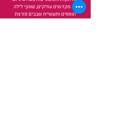
בין מקדשים עתיקים, שווקי לילה
תוססים ותעשיית שבבים פורצת
דרך, נגלה אותה מבפנים, ואיתה גם
את עצמנו ואת העולם.
להאזנה לפרקים האחרונים
ולהצצה לעולם של TAIWANIT
לחצו כאן
קראו מה הלקוחות שלנו מספרים