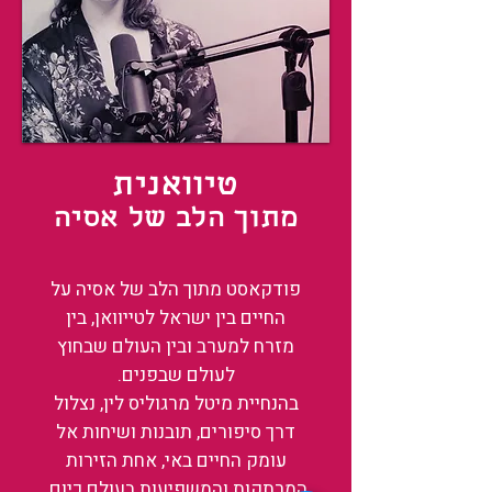
טיוואנית
מתוך הלב של אסיה
פודקאסט מתוך הלב של אסיה על
החיים בין ישראל לטייוואן, בין
מזרח למערב ובין העולם שבחוץ
לעולם שבפנים.
בהנחיית מיטל מרגוליס לין, נצלול
דרך סיפורים, תובנות ושיחות אל
עומק החיים באי, אחת הזירות
המרתקות והמשפיעות בעולם כיום.