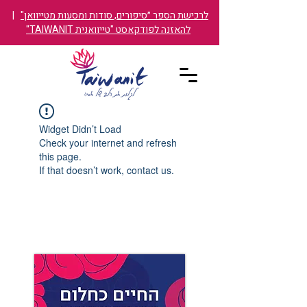
לרכישת הספר ״סיפורים, סודות ומסעות מטייוואן"
|
להאזנה לפודקאסט "טייוואנית TAIWANIT"
Widget Didn’t Load
Check your internet and refresh
this page.
If that doesn’t work, contact us.