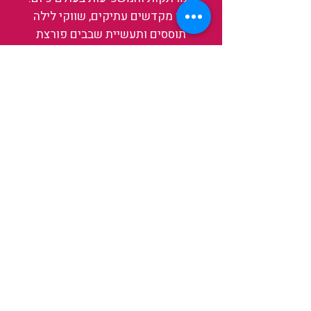
בין מקדשים עתיקים, שווקי לילה
תוססים ותעשיית שבבים פורצת
דרך, נגלה אותה מבפנים, ואיתה גם
את עצמנו ואת העולם.
להאזנה לפרקים האחרונים
ולהצצה לעולם של TAIWANIT
לחצו כאן
קראו מה הלקוחות שלנו מספרים