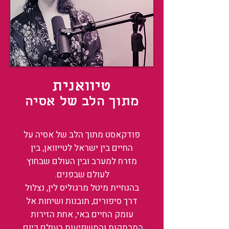
טיוואנית
מתוך הלב של אסיה
פודקאסט מתוך הלב של אסיה על
החיים בין ישראל לטייוואן, בין
מזרח למערב ובין העולם שבחוץ
לעולם שבפנים.
בהנחיית מיטל מרגוליס לין, נצלול
דרך סיפורים, תובנות ושיחות אל
עומק החיים באי, אחת הזירות
המרתקות והמשפיעות בעולם כיום.