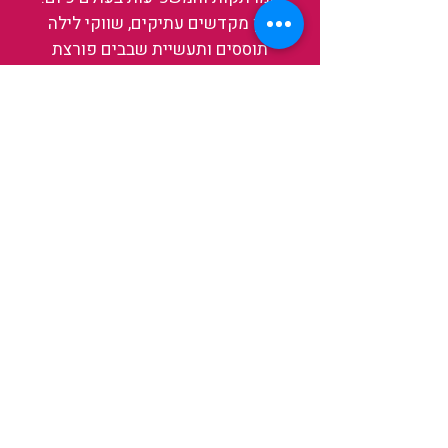
בין מקדשים עתיקים, שווקי לילה
תוססים ותעשיית שבבים פורצת
דרך, נגלה אותה מבפנים, ואיתה גם
את עצמנו ואת העולם.
להאזנה לפרקים האחרונים
ולהצצה לעולם של TAIWANIT
לחצו כאן
קראו מה הלקוחות שלנו מספרים