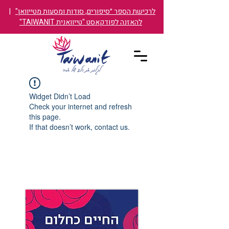
לרכישת הספר ״סיפורים, סודות ומסעות מטייוואן"
|
להאזנה לפודקאסט "טייוואנית TAIWANIT"
Widget Didn’t Load
Check your internet and refresh
this page.
If that doesn’t work, contact us.