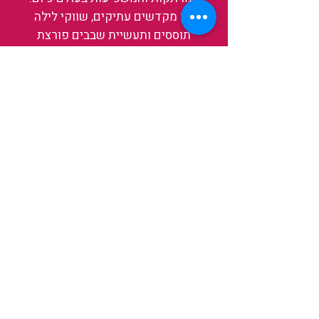
בין מקדשים עתיקים, שווקי לילה
תוססים ותעשיית שבבים פורצת
דרך, נגלה אותה מבפנים, ואיתה גם
את עצמנו ואת העולם.
להאזנה לפרקים האחרונים
ולהצצה לעולם של TAIWANIT
לחצו כאן
קראו מה הלקוחות שלנו מספרים