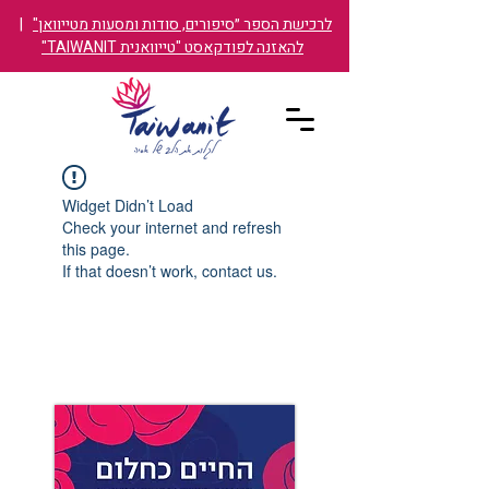
לרכישת הספר ״סיפורים, סודות ומסעות מטייוואן"
|
להאזנה לפודקאסט "טייוואנית TAIWANIT"
Widget Didn’t Load
Check your internet and refresh
this page.
If that doesn’t work, contact us.