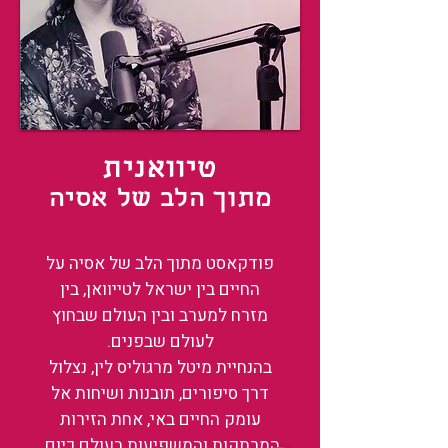
טיוואנית
מתוך הלב של אסיה
פודקאסט מתוך הלב של אסיה על
החיים בין ישראל לטייוואן, בין
מזרח למערב ובין העולם שבחוץ
לעולם שבפנים.
בהנחיית מיטל מרגוליס לין, נצלול
דרך סיפורים, תובנות ושיחות אל
עומק החיים באי, אחת הזירות
המרתקות והמשפיעות בעולם כיום.