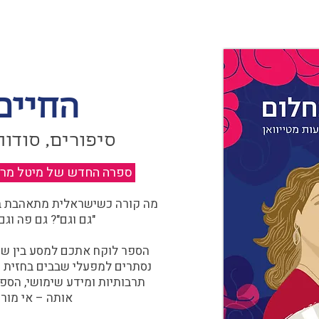
החיים
סיפורים, סודות
ספרה החדש של מיטל מרגול
מה קורה כשישראלית מתאהבת בצ
"גם וגם"? גם פה וגם
הספר לוקח אתכם למסע בין שוו
נסתרים למפעלי שבבים בחזית הח
תרבותיות ומידע שימושי, הספ
אותה – אי מורכ