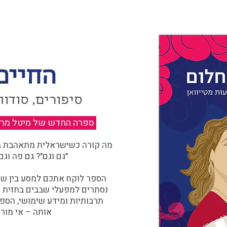
החיים
סיפורים, סודות
ספרה החדש של מיטל מרגול
מה קורה כשישראלית מתאהבת בצ
"גם וגם"? גם פה וגם
הספר לוקח אתכם למסע בין שוו
נסתרים למפעלי שבבים בחזית הח
תרבותיות ומידע שימושי, הספ
אותה – אי מורכ