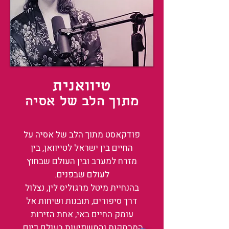
טיוואנית
מתוך הלב של אסיה
פודקאסט מתוך הלב של אסיה על
החיים בין ישראל לטייוואן, בין
מזרח למערב ובין העולם שבחוץ
לעולם שבפנים.
בהנחיית מיטל מרגוליס לין, נצלול
דרך סיפורים, תובנות ושיחות אל
עומק החיים באי, אחת הזירות
המרתקות והמשפיעות בעולם כיום.