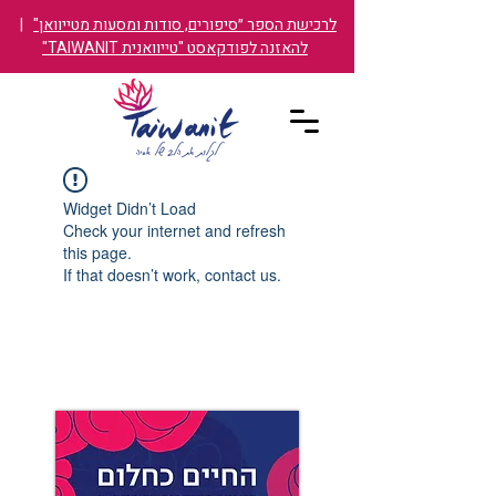
לרכישת הספר ״סיפורים, סודות ומסעות מטייוואן"
|
להאזנה לפודקאסט "טייוואנית TAIWANIT"
Widget Didn’t Load
Check your internet and refresh
this page.
If that doesn’t work, contact us.