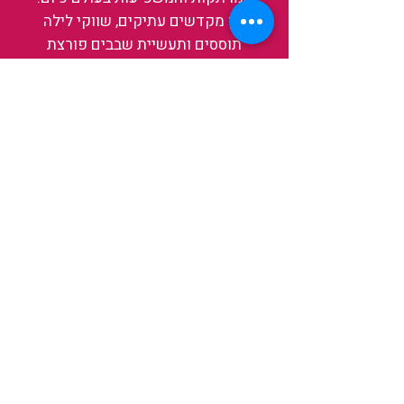
בין מקדשים עתיקים, שווקי לילה
תוססים ותעשיית שבבים פורצת
דרך, נגלה אותה מבפנים, ואיתה גם
את עצמנו ואת העולם.
להאזנה לפרקים האחרונים
ולהצצה לעולם של TAIWANIT
לחצו כאן
קראו מה הלקוחות שלנו מספרים