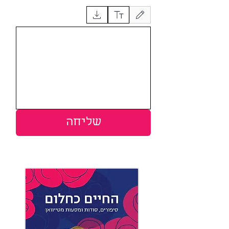
נבחר מצב שרטוט. כדי לשרטט צריך עכבר או משטח מגע. לנגישות באמ
שליחה