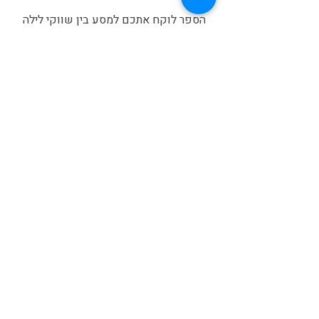
הספר לוקח אתכם למסע בין שווקי לילה
לחדרי ישיבות, בין מקדשים נסתרים למפעלי
שבבים בחזית החדשנות. דרך יומנים
אישיים, תובנות תרבותיות ומידע שימושי,
הספר חושף את טייוואן כפי שלא ראיתם
אותה – אי מורכב, חי ומלא מסתורין.
לפרטים נוספים והזמנת הספר