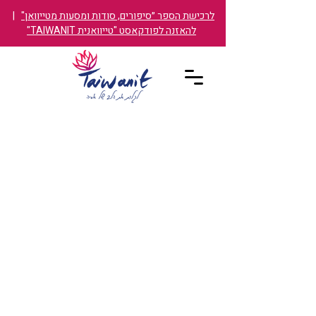
לרכישת הספר ״סיפורים, סודות ומסעות מטייוואן"
|
להאזנה לפודקאסט "טייוואנית TAIWANIT"