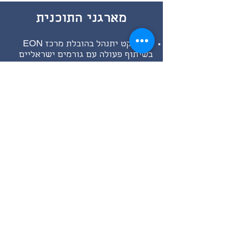
מארגני התוכנית
הפרויקט יתנהל בהובלת מרכז EON
בשיתוף פעולה עם גורמים ישראליים
וטיוואנים. עוד על המרכז -
http://www.eoncenter.org/
הפרויקט יתבצע דרך מערכות מחשוב
מתקדמות תחת הובלת TXI Partners
הממוקמים בטייוואן. עוד על המרכז-
http://www.txicenter.com/projects/tx
ipartners/
הפרויקט נתמך ע״י הנציגויות הרשמיות
של משרד החוץ הישראלי והטייוואני.
למידע נוסף והרשמה: