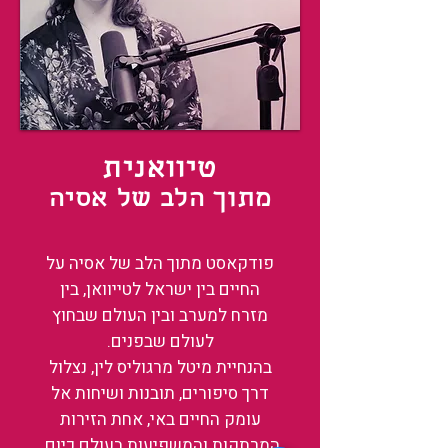
טיוואנית
מתוך הלב של אסיה
פודקאסט מתוך הלב של אסיה על
החיים בין ישראל לטייוואן, בין
מזרח למערב ובין העולם שבחוץ
לעולם שבפנים.
בהנחיית מיטל מרגוליס לין, נצלול
דרך סיפורים, תובנות ושיחות אל
עומק החיים באי, אחת הזירות
המרתקות והמשפיעות בעולם כיום.