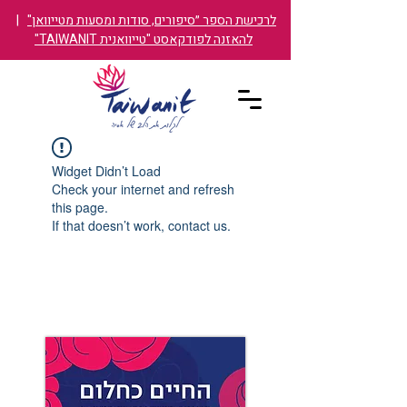
לרכישת הספר ״סיפורים, סודות ומסעות מטייוואן"
|
להאזנה לפודקאסט "טייוואנית TAIWANIT"
Widget Didn’t Load
Check your internet and refresh
this page.
If that doesn’t work, contact us.