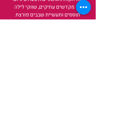
בין מקדשים עתיקים, שווקי לילה
תוססים ותעשיית שבבים פורצת
דרך, נגלה אותה מבפנים, ואיתה גם
את עצמנו ואת העולם.
להאזנה לפרקים האחרונים
ולהצצה לעולם של TAIWANIT
לחצו כאן
קראו מה הלקוחות שלנו מספרים