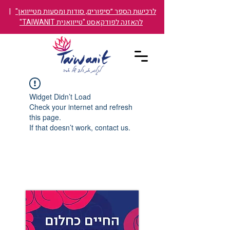
לרכישת הספר ״סיפורים, סודות ומסעות מטייוואן"
|
להאזנה לפודקאסט "טייוואנית TAIWANIT"
Widget Didn’t Load
Check your internet and refresh
this page.
If that doesn’t work, contact us.