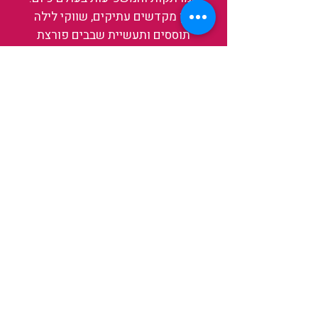
בין מקדשים עתיקים, שווקי לילה
תוססים ותעשיית שבבים פורצת
דרך, נגלה אותה מבפנים, ואיתה גם
את עצמנו ואת העולם.
להאזנה לפרקים האחרונים
ולהצצה לעולם של TAIWANIT
לחצו כאן
קראו מה הלקוחות שלנו מספרים