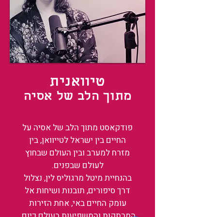
טיוואנית
מתוך הלב של אסיה
פודקאסט מתוך הלב של אסיה על
החיים בין ישראל לטייוואן, בין
מזרח למערב ובין העולם שבחוץ
לעולם שבפנים.
בהנחיית מיטל מרגוליס לין, נצלול
דרך סיפורים, תובנות ושיחות אל
עומק החיים באי, אחת הזירות
המרתקות והמשפיעות בעולם כיום.