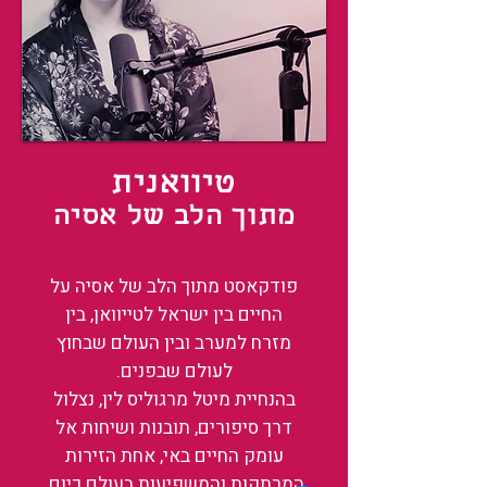
טיוואנית
מתוך הלב של אסיה
פודקאסט מתוך הלב של אסיה על
החיים בין ישראל לטייוואן, בין
מזרח למערב ובין העולם שבחוץ
לעולם שבפנים.
בהנחיית מיטל מרגוליס לין, נצלול
דרך סיפורים, תובנות ושיחות אל
עומק החיים באי, אחת הזירות
המרתקות והמשפיעות בעולם כיום.