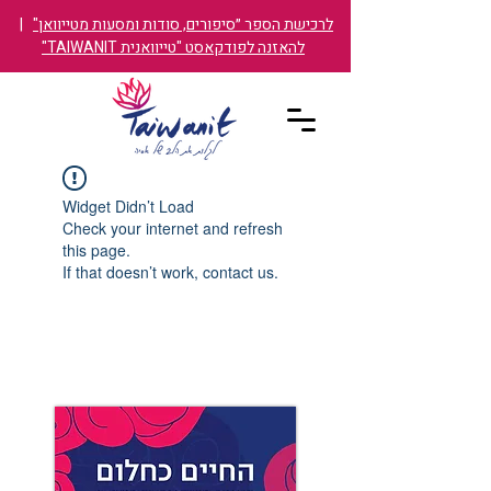
לרכישת הספר ״סיפורים, סודות ומסעות מטייוואן"
|
להאזנה לפודקאסט "טייוואנית TAIWANIT"
Widget Didn’t Load
Check your internet and refresh
this page.
If that doesn’t work, contact us.