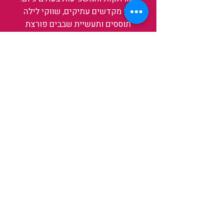
בין מקדשים עתיקים, שווקי לילה
תוססים ותעשיית שבבים פורצת
דרך, נגלה אותה מבפנים, ואיתה גם
את עצמנו ואת העולם.
להאזנה לפרקים האחרונים
ולהצצה לעולם של TAIWANIT
לחצו כאן
קראו מה הלקוחות שלנו מספרים