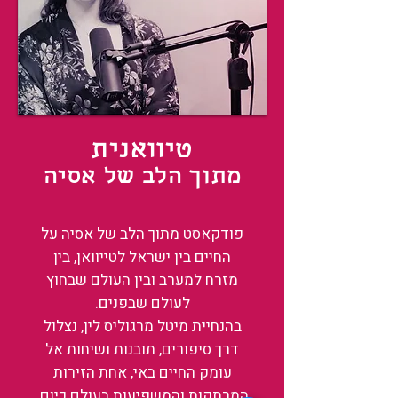
טיוואנית
מתוך הלב של אסיה
פודקאסט מתוך הלב של אסיה על
החיים בין ישראל לטייוואן, בין
מזרח למערב ובין העולם שבחוץ
לעולם שבפנים.
בהנחיית מיטל מרגוליס לין, נצלול
דרך סיפורים, תובנות ושיחות אל
עומק החיים באי, אחת הזירות
המרתקות והמשפיעות בעולם כיום.