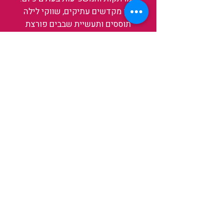
בין מקדשים עתיקים, שווקי לילה
תוססים ותעשיית שבבים פורצת
דרך, נגלה אותה מבפנים, ואיתה גם
את עצמנו ואת העולם.
להאזנה לפרקים האחרונים
ולהצצה לעולם של TAIWANIT
לחצו כאן
קראו מה הלקוחות שלנו מספרים