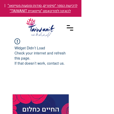
לרכישת הספר ״סיפורים, סודות ומסעות מטייוואן"
|
להאזנה לפודקאסט "טייוואנית TAIWANIT"
Widget Didn’t Load
Check your internet and refresh
this page.
If that doesn’t work, contact us.