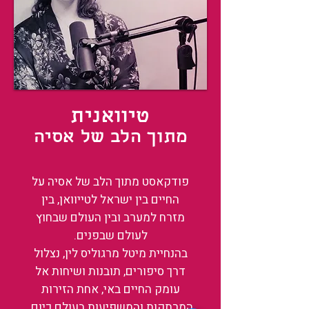
טיוואנית
מתוך הלב של אסיה
פודקאסט מתוך הלב של אסיה על
החיים בין ישראל לטייוואן, בין
מזרח למערב ובין העולם שבחוץ
לעולם שבפנים.
בהנחיית מיטל מרגוליס לין, נצלול
דרך סיפורים, תובנות ושיחות אל
עומק החיים באי, אחת הזירות
המרתקות והמשפיעות בעולם כיום.