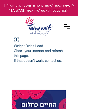
לרכישת הספר ״סיפורים, סודות ומסעות מטייוואן"
|
להאזנה לפודקאסט "טייוואנית TAIWANIT"
Widget Didn’t Load
Check your internet and refresh
this page.
If that doesn’t work, contact us.