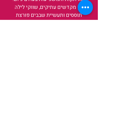
בין מקדשים עתיקים, שווקי לילה
תוססים ותעשיית שבבים פורצת
דרך, נגלה אותה מבפנים, ואיתה גם
את עצמנו ואת העולם.
להאזנה לפרקים האחרונים
ולהצצה לעולם של TAIWANIT
לחצו כאן
קראו מה הלקוחות שלנו מספרים