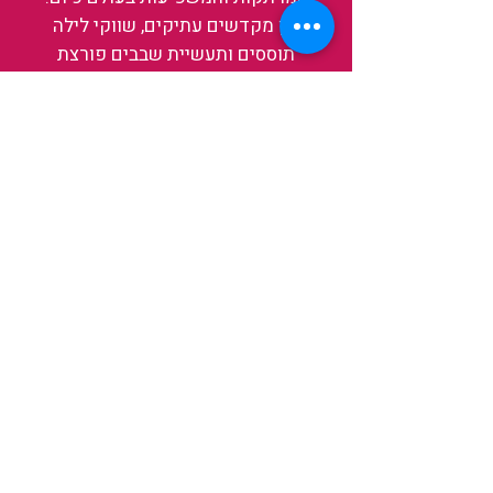
בין מקדשים עתיקים, שווקי לילה
תוססים ותעשיית שבבים פורצת
דרך, נגלה אותה מבפנים, ואיתה גם
את עצמנו ואת העולם.
להאזנה לפרקים האחרונים
ולהצצה לעולם של TAIWANIT
לחצו כאן
קראו מה הלקוחות שלנו מספרים