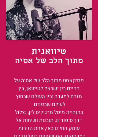
טיוואנית
מתוך הלב של אסיה
פודקאסט מתוך הלב של אסיה על
החיים בין ישראל לטייוואן, בין
מזרח למערב ובין העולם שבחוץ
לעולם שבפנים.
בהנחיית מיטל מרגוליס לין, נצלול
דרך סיפורים, תובנות ושיחות אל
עומק החיים באי, אחת הזירות
המרתקות והמשפיעות בעולם כיום.