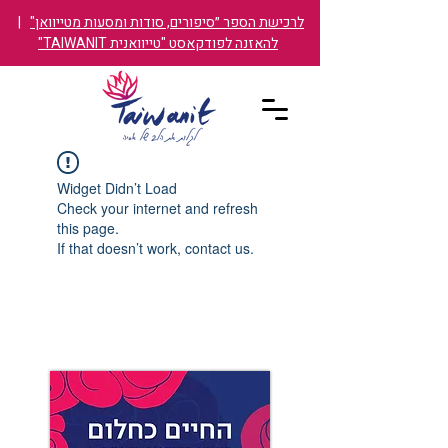
לרכישת הספר ״סיפורים, סודות ומסעות מטייוואן"
|
להאזנה לפודקאסט "טייוואנית TAIWANIT"
Widget Didn’t Load
Check your internet and refresh
this page.
If that doesn’t work, contact us.