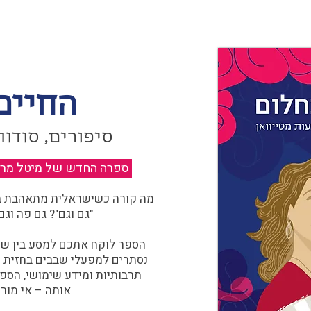
החיים
סיפורים, סודות
ספרה החדש של מיטל מרגול
מה קורה כשישראלית מתאהבת בצ
"גם וגם"? גם פה וגם
הספר לוקח אתכם למסע בין שוו
נסתרים למפעלי שבבים בחזית הח
תרבותיות ומידע שימושי, הספ
אותה – אי מורכ