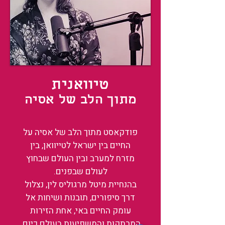
טיוואנית
מתוך הלב של אסיה
פודקאסט מתוך הלב של אסיה על
החיים בין ישראל לטייוואן, בין
מזרח למערב ובין העולם שבחוץ
לעולם שבפנים.
בהנחיית מיטל מרגוליס לין, נצלול
דרך סיפורים, תובנות ושיחות אל
עומק החיים באי, אחת הזירות
המרתקות והמשפיעות בעולם כיום.