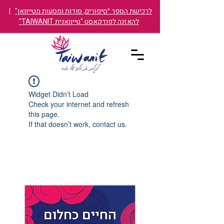
לרכישת הספר ״סיפורים, סודות ומסעות מטייוואן"
|
להאזנה לפודקאסט "טייוואנית TAIWANIT"
Widget Didn’t Load
Check your internet and refresh
this page.
If that doesn’t work, contact us.