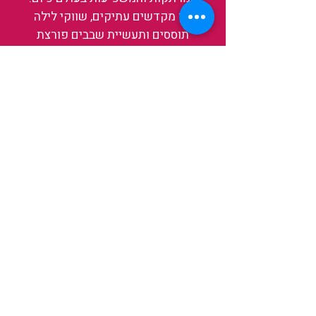
בין מקדשים עתיקים, שווקי לילה
תוססים ותעשיית שבבים פורצת
דרך, נגלה אותה מבפנים, ואיתה גם
את עצמנו ואת העולם.
להאזנה לפרקים האחרונים
ולהצצה לעולם של TAIWANIT
לחצו כאן
קראו מה הלקוחות שלנו מספרים