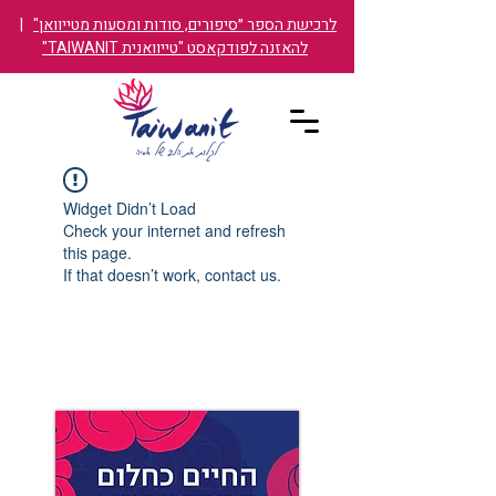
לרכישת הספר ״סיפורים, סודות ומסעות מטייוואן"
|
להאזנה לפודקאסט "טייוואנית TAIWANIT"
Widget Didn’t Load
Check your internet and refresh
this page.
If that doesn’t work, contact us.