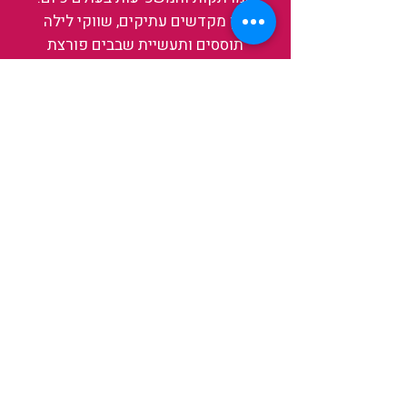
בין מקדשים עתיקים, שווקי לילה
תוססים ותעשיית שבבים פורצת
דרך, נגלה אותה מבפנים, ואיתה גם
את עצמנו ואת העולם.
להאזנה לפרקים האחרונים
ולהצצה לעולם של TAIWANIT
לחצו כאן
קראו מה הלקוחות שלנו מספרים