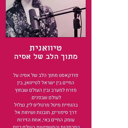
טיוואנית
מתוך הלב של אסיה
פודקאסט מתוך הלב של אסיה על
החיים בין ישראל לטייוואן, בין
מזרח למערב ובין העולם שבחוץ
לעולם שבפנים.
בהנחיית מיטל מרגוליס לין, נצלול
דרך סיפורים, תובנות ושיחות אל
עומק החיים באי, אחת הזירות
המרתקות והמשפיעות בעולם כיום.