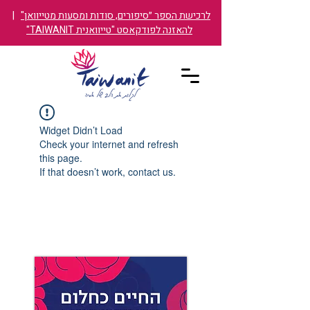
לרכישת הספר ״סיפורים, סודות ומסעות מטייוואן"
|
להאזנה לפודקאסט "טייוואנית TAIWANIT"
Widget Didn’t Load
Check your internet and refresh
this page.
If that doesn’t work, contact us.