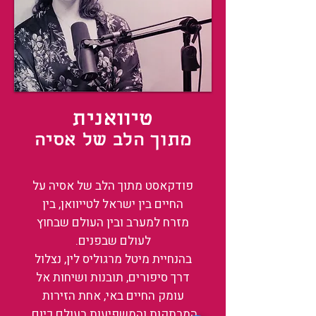
טיוואנית
מתוך הלב של אסיה
פודקאסט מתוך הלב של אסיה על
החיים בין ישראל לטייוואן, בין
מזרח למערב ובין העולם שבחוץ
לעולם שבפנים.
בהנחיית מיטל מרגוליס לין, נצלול
דרך סיפורים, תובנות ושיחות אל
עומק החיים באי, אחת הזירות
המרתקות והמשפיעות בעולם כיום.