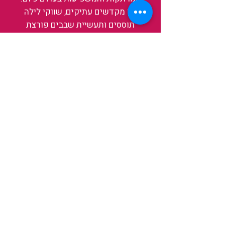
בין מקדשים עתיקים, שווקי לילה
תוססים ותעשיית שבבים פורצת
דרך, נגלה אותה מבפנים, ואיתה גם
את עצמנו ואת העולם.
להאזנה לפרקים האחרונים
ולהצצה לעולם של TAIWANIT
לחצו כאן
קראו מה הלקוחות שלנו מספרים