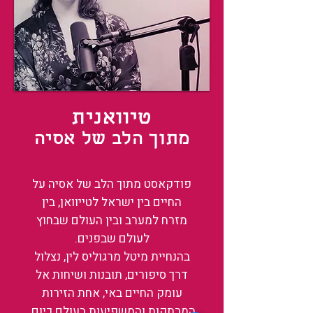
טיוואנית
מתוך הלב של אסיה
פודקאסט מתוך הלב של אסיה על
החיים בין ישראל לטייוואן, בין
מזרח למערב ובין העולם שבחוץ
לעולם שבפנים.
בהנחיית מיטל מרגוליס לין, נצלול
דרך סיפורים, תובנות ושיחות אל
עומק החיים באי, אחת הזירות
המרתקות והמשפיעות בעולם כיום.