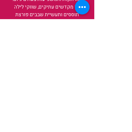
בין מקדשים עתיקים, שווקי לילה
תוססים ותעשיית שבבים פורצת
דרך, נגלה אותה מבפנים, ואיתה גם
את עצמנו ואת העולם.
להאזנה לפרקים האחרונים
ולהצצה לעולם של TAIWANIT
לחצו כאן
קראו מה הלקוחות שלנו מספרים