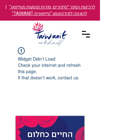
לרכישת הספר ״סיפורים, סודות ומסעות מטייוואן"
|
להאזנה לפודקאסט "טייוואנית TAIWANIT"
Widget Didn’t Load
Check your internet and refresh
this page.
If that doesn’t work, contact us.