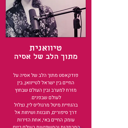
טיוואנית
מתוך הלב של אסיה
פודקאסט מתוך הלב של אסיה על
החיים בין ישראל לטייוואן, בין
מזרח למערב ובין העולם שבחוץ
לעולם שבפנים.
בהנחיית מיטל מרגוליס לין, נצלול
דרך סיפורים, תובנות ושיחות אל
עומק החיים באי, אחת הזירות
המרתקות והמשפיעות בעולם כיום.