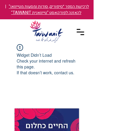
לרכישת הספר ״סיפורים, סודות ומסעות מטייוואן"
|
להאזנה לפודקאסט "טייוואנית TAIWANIT"
Widget Didn’t Load
Check your internet and refresh
this page.
If that doesn’t work, contact us.