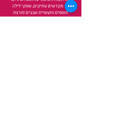
בין מקדשים עתיקים, שווקי לילה
תוססים ותעשיית שבבים פורצת
דרך, נגלה אותה מבפנים, ואיתה גם
את עצמנו ואת העולם.
להאזנה לפרקים האחרונים
ולהצצה לעולם של TAIWANIT
לחצו כאן
קראו מה הלקוחות שלנו מספרים