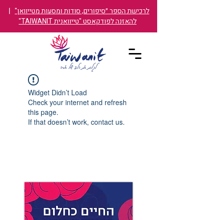
לרכישת הספר ״סיפורים, סודות ומסעות מטייוואן"
|
להאזנה לפודקאסט "טייוואנית TAIWANIT"
Widget Didn’t Load
Check your internet and refresh
this page.
If that doesn’t work, contact us.