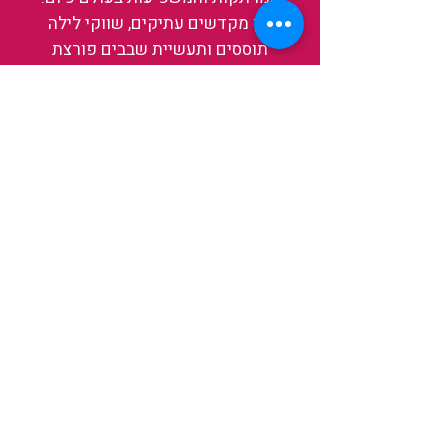
בין מקדשים עתיקים, שווקי לילה
תוססים ותעשיית שבבים פורצת
דרך, נגלה אותה מבפנים, ואיתה גם
את עצמנו ואת העולם.
להאזנה לפרקים האחרונים
ולהצצה לעולם של TAIWANIT
לחצו כאן
קראו מה הלקוחות שלנו מספרים