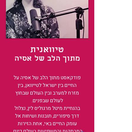
טיוואנית
מתוך הלב של אסיה
פודקאסט מתוך הלב של אסיה על
החיים בין ישראל לטייוואן, בין
מזרח למערב ובין העולם שבחוץ
לעולם שבפנים.
בהנחיית מיטל מרגוליס לין, נצלול
דרך סיפורים, תובנות ושיחות אל
עומק החיים באי, אחת הזירות
המרתקות והמשפיעות בעולם כיום.