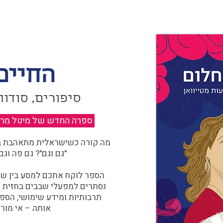
החיים
סיפורים, סודות
ספרה החדש של מיטל מרגול
מה קורה כשישראלית מתאהבת בצ
"גם וגם"? גם פה וגם
הספר לוקח אתכם למסע בין שוו
נסתרים למפעלי שבבים בחזית הח
תרבותיות ומידע שימושי, הספ
אותה – אי מורכ