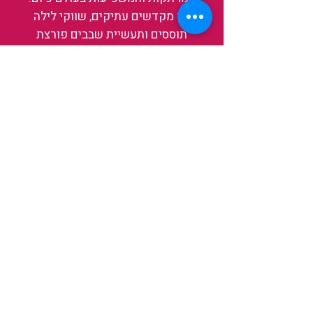
בין מקדשים עתיקים, שווקי לילה
תוססים ותעשיית שבבים פורצת
דרך, נגלה אותה מבפנים, ואיתה גם
את עצמנו ואת העולם.
להאזנה לפרקים האחרונים
ולהצצה לעולם של TAIWANIT
לחצו כאן
קראו מה הלקוחות שלנו מספרים