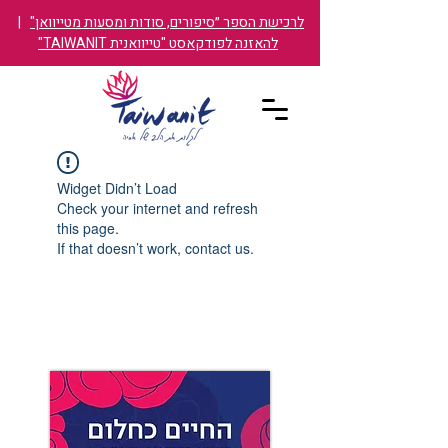
לרכישת הספר ״סיפורים, סודות ומסעות מטייוואן"
|
להאזנה לפודקאסט "טייוואנית TAIWANIT"
Widget Didn’t Load
Check your internet and refresh
this page.
If that doesn’t work, contact us.