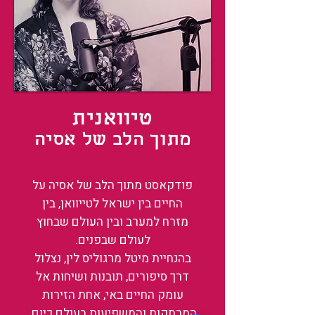
טיוואנית
מתוך הלב של אסיה
פודקאסט מתוך הלב של אסיה על
החיים בין ישראל לטייוואן, בין
מזרח למערב ובין העולם שבחוץ
לעולם שבפנים.
בהנחיית מיטל מרגוליס לין, נצלול
דרך סיפורים, תובנות ושיחות אל
עומק החיים באי, אחת הזירות
המרתקות והמשפיעות בעולם כיום.